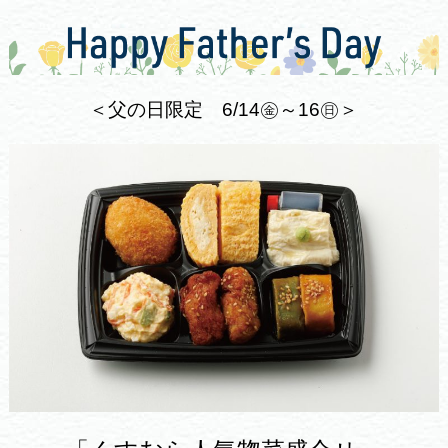
＜父の日限定 6/14㊎～16㊐＞