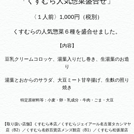
「くすむら人気惣菜盛合せ」
〈１人前〉1,000円（税別）
くすむらの人気惣菜６種を盛合せました。
【内容】
豆乳クリームコロッケ、湯葉入りだし巻き、生湯葉のお造
り
湯葉とおからのサラダ、大豆ミート甘辛揚げ、生麩の照り
焼き
特定原材料等：小麦・卵・乳成分・牛肉・ごま・大豆
【取り扱い店舗】くすむら本店／くすむらジェイアール名古屋タカシマヤ
店（B2）／くすむら名鉄百貨店メンズ館店（B1）／くすむら松坂屋店