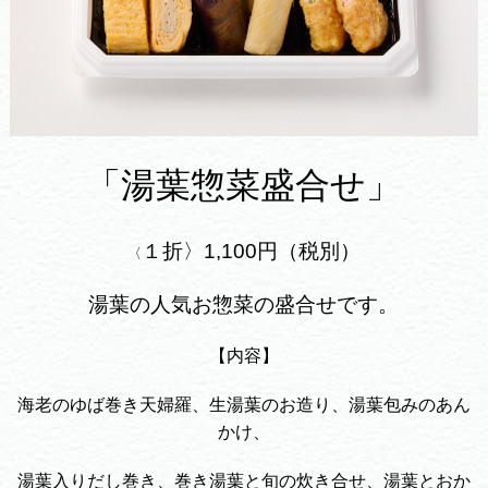
「湯葉惣菜盛合せ」
１折〉1,100円（税別）
〈
湯葉の人気お惣菜の盛合せです。
【内容】
海老のゆば巻き天婦羅、生湯葉のお造り、湯葉包みのあん
かけ、
湯葉入りだし巻き、巻き湯葉と旬の炊き合せ、湯葉とおか