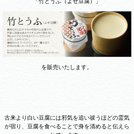
「竹とうふ（よせ豆腐）」
を販売いたします。
古来より白い豆腐には邪気を追い祓うほどの霊気
が宿り、
豆腐を食べることで身を清めると伝えら