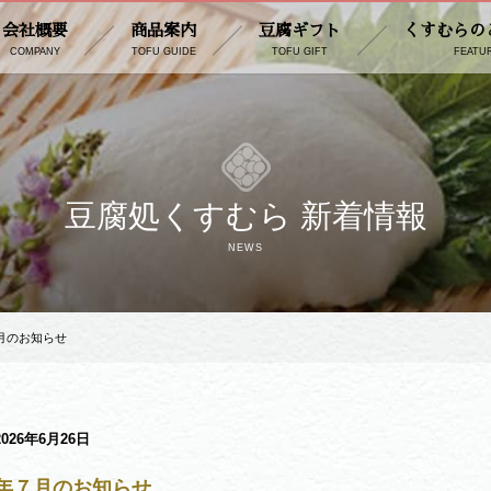
会社概要
商品案内
豆腐ギフト
くすむらの
COMPANY
TOFU GUIDE
TOFU GIFT
FEATU
豆腐処くすむら 新着情報
NEWS
７月のお知らせ
2026年6月26日
6年７月のお知らせ