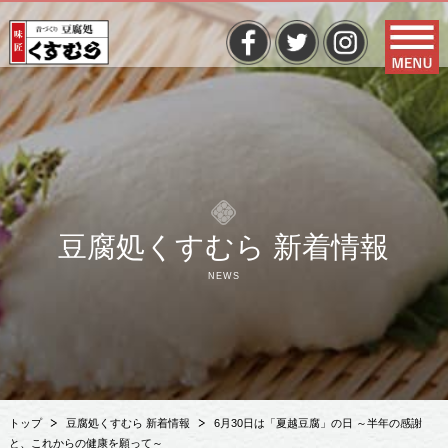
豆腐処くすむら 新着情報
NEWS
トップ
豆腐処くすむら 新着情報
6月30日は「夏越豆腐」の日 ～半年の感謝
と、これからの健康を願って～