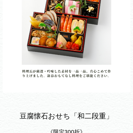
豆腐懐石おせち「和二段重」
《限定30
0折》