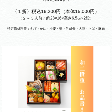
〈１折〉税込16,200円（本体15,000円）
（２～３人前／約23×16×高さ6.5㎝×2段）
特定原材料等：えび・かに・小麦・卵・乳成分・大豆・さば・豚肉