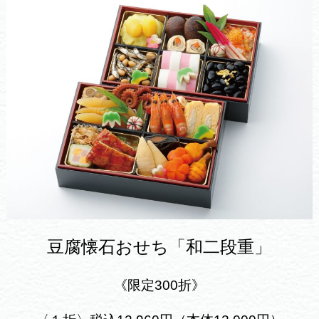
豆腐懐石おせち「和二段重」
《限定30
0折》