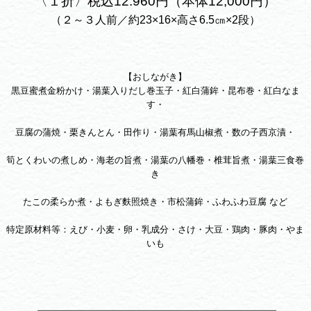
〈１折〉税込12.960円（本体12,000円）
（２～３人前／約23×16×高さ6.5㎝×2段）
【おしながき】
黒豆蜜煮金粉かけ・湯葉入りだし巻玉子・紅白蒲鉾・昆布巻・紅白なま
す・
豆腐の蒲焼・栗きんとん・田作り・湯葉有馬山椒煮・数の子西京漬・
筍とくわいの煮しめ・海老の旨煮・湯葉の八幡巻・椎茸旨煮・湯葉三食巻
き
たこの柔らか煮・よもぎ麩照焼き・市松蒲鉾・ふわふわ豆腐 など
特定原材料等：えび・小麦・卵・乳成分・さけ・大豆・鶏肉・豚肉・やま
いも