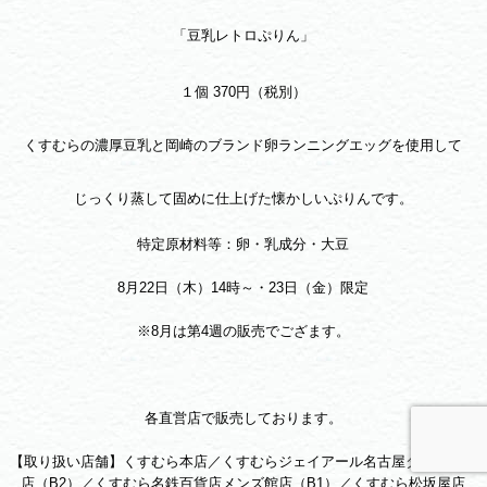
「豆乳レトロぷりん」
１個 370円（税別）
くすむらの濃厚豆乳と岡崎のブランド卵ランニングエッグを使用して
じっくり蒸して固めに仕上げた懐かしいぷりんです。
特定原材料等：卵・乳成分・大豆
8月22日（木）14時～・23日（金）限定
※8月は第4週の販売でござます。
各直営店で販売しております。
【取り扱い店舗】くすむら本店／くすむらジェイアール名古屋タカシマヤ
店（B2）／くすむら名鉄百貨店メンズ館店（B1）／くすむら松坂屋店