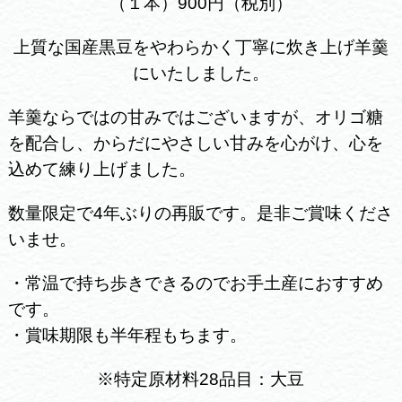
（１本）900円（税別）
上質な国産黒豆をやわらかく丁寧に炊き上げ羊羹
にいたしました。
羊羹ならではの甘みではございますが、オリゴ糖
を配合し、からだにやさしい甘みを心がけ、心を
込めて練り上げました。
数量限定で4年ぶりの再販です。是非ご賞味くださ
いませ。
・常温で持ち歩きできるのでお手土産におすすめ
です。
・賞味期限も半年程もちます。
※特定原材料28品目：大豆