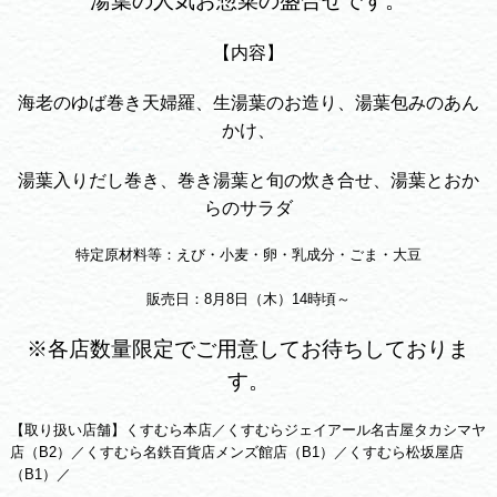
湯葉の人気お惣菜の盛合せです。
【内容】
海老のゆば巻き天婦羅、生湯葉のお造り、湯葉包みのあん
かけ、
湯葉入りだし巻き、巻き湯葉と旬の炊き合せ、湯葉とおか
らのサラダ
特定原材料等：えび・小麦・卵・乳成分・ごま・大豆
販売日：8月8日（木）14時頃～
※各店数量限定でご用意してお待ちしておりま
す。
【取り扱い店舗】くすむら本店／くすむらジェイアール名古屋タカシマヤ
店（B2）／くすむら名鉄百貨店メンズ館店（B1）／くすむら松坂屋店
（B1）／