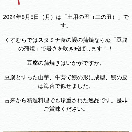
2024年8月5日（月）は「土用の丑（二の丑）」で
す。
くすむらではスタミナ食の鰻の蒲焼ならぬ「豆腐
の蒲焼」で暑さを吹き飛ばします！！
豆腐の蒲焼きはいかがですか。
豆腐とすった山芋、牛蒡で鰻の形に成型、鰻の皮
は海苔で似せました。
古来から精進料理でも珍重された逸品です。是非
ご賞味ください。