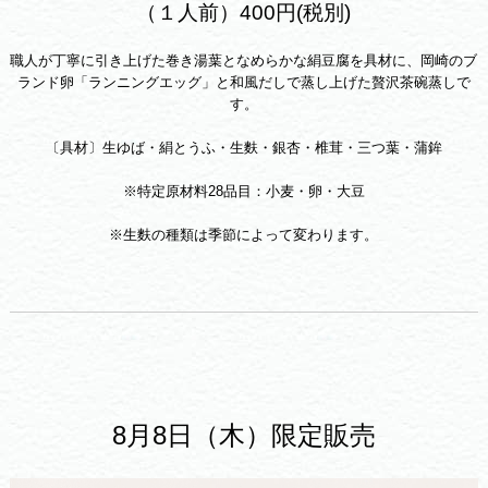
（１人前）400円(税別)
職人が丁寧に引き上げた巻き湯葉となめらかな絹豆腐を具材に、岡崎のブ
ランド卵「ランニングエッグ」と和風だしで蒸し上げた贅沢茶碗蒸しで
す。
〔具材〕生ゆば・絹とうふ・生麩・銀杏・椎茸・三つ葉・蒲鉾
※特定原材料28品目：小麦・卵・大豆
※生麩の種類は季節によって変わります。
8月8日（木）限定販売