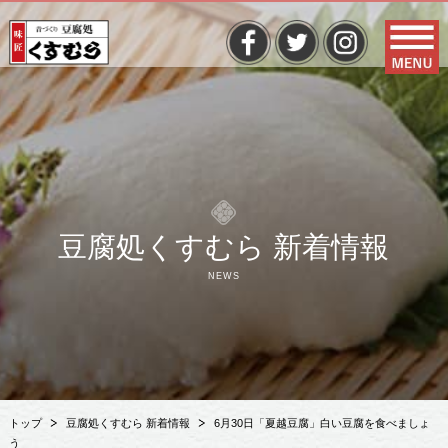
豆腐処くすむら 新着情報
NEWS
トップ
豆腐処くすむら 新着情報
6月30日「夏越豆腐」白い豆腐を食べましょ
う