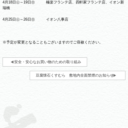
4月18日㊏～19日㊐ 極楽フランテ店、四軒家フランテ店、イオン新
瑞橋
4月25日㊏～26日㊐ イオン八事店
※予定が変更となることもございますのでご容赦ください。
安全・安心なお買い物のための取り組み
豆腐懐石くすむら 敷地内全面禁煙のお知らせ