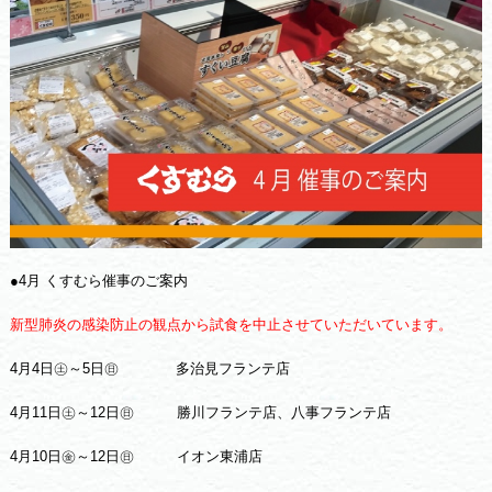
●4月 くすむら催事のご案内
新型肺炎の感染防止の観点から試食を中止させていただいています。
4月4日㊏～5日㊐ 多治見フランテ店
4月11日㊏～12日㊐ 勝川フランテ店、八事フランテ店
4月10日㊎～12日㊐ イオン東浦店