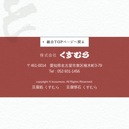
〒461-0014 愛知県名古屋市東区橦木町3-79
Tel : 052-931-1456
copyright © kusumura. All Rights Reserved.
豆腐処 くすむら
豆腐懐石 くすむら