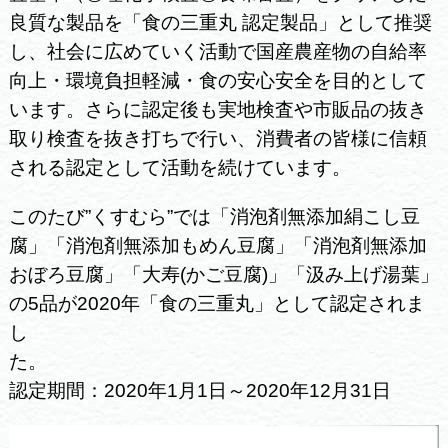
良質な製品を「食の三重丸 認定製品」として推奨
し、社会に広めていく活動で国産農産物の自給率
向上・環境負担軽減・食の安心安全を目的として
います。さらに認定後も実地検査や市販品の抜き
取り検査を抜き打ちで行い、消費者の皆様に信頼
される認定として活動を続けています。
このたび”くすむら”では「消泡剤無添加絹こし豆
腐」「消泡剤無添加もめん豆腐」「消泡剤無添加
おぼろ豆腐」「大寿(かご豆腐)」「汲み上げ湯葉」
の5品が
2020年「食の三重丸」として認定されま
し
た。
認定期間：2020年1月1日～2020年12月31日