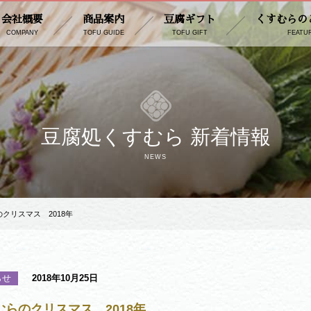
会社概要
商品案内
豆腐ギフト
くすむらの
COMPANY
TOFU GUIDE
TOFU GIFT
FEATU
豆腐処くすむら 新着情報
NEWS
クリスマス 2018年
らせ
2018年10月25日
むらのクリスマス 2018年