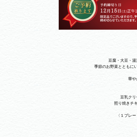
豆腐・大豆・湯
季節のお野菜とともに
華や
豆乳クリ
照り焼きチ
〈１プレート