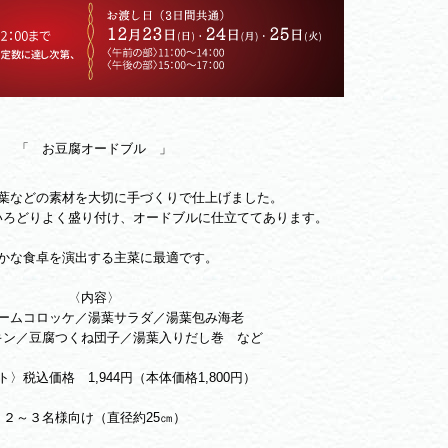
「 お豆腐オードブル 」
葉などの素材を大切に手づくりで仕上げました。
いろどりよく盛り付け、オードブルに仕立ててあります。
かな食卓を演出する主菜に最適です。
〈内容〉
ームコロッケ／湯葉サラダ／湯葉包み海老
キン／豆腐つくね団子／湯葉入りだし巻 など
〉税込価格 1,944円（本体価格1,800円）
２～３名様向け（直径約25㎝）