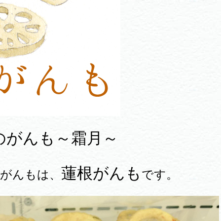
のがんも～霜月～
蓮根がんも
りがんもは、
です。