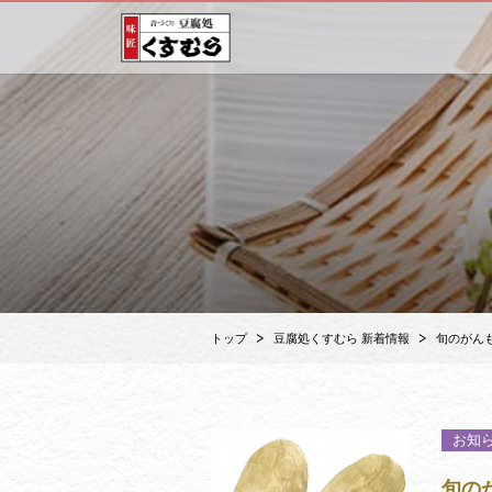
トップ
豆腐処くすむら 新着情報
旬のがん
お知
旬の