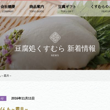
会社概要
商品案内
豆腐ギフト
くすむらの
COMPANY
TOFU GUIDE
TOFU GIFT
FEATU
豆腐処くすむら 新着情報
NEWS
も～霜月～
らせ
2016年11月11日
がんも～霜月～