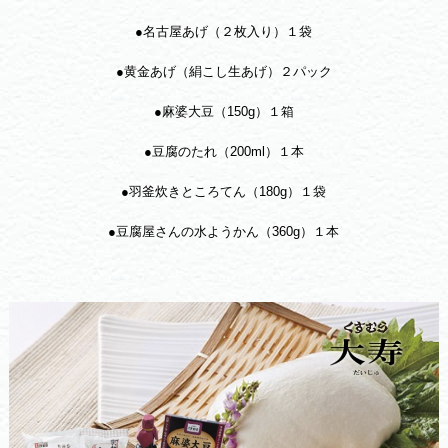
●名古屋あげ（２枚入り）１袋
●黄金あげ（絹こし生あげ）２パック
●麻婆大豆（150g）１箱
●豆腐のたれ（200ml）１本
●羽釜炊きところてん（180g）１袋
●豆腐屋さんの水ようかん（360g）１本