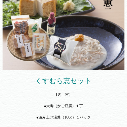
くすむら恵セット
【内 容】
●大寿（かご豆腐）１丁
●汲み上げ湯葉（100g）１パック