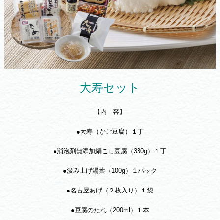
大寿セット
【内 容】
●大寿（かご豆腐）１丁
●消泡剤無添加絹こし豆腐（330g）１丁
●汲み上げ湯葉（100g）１パック
●名古屋あげ（２枚入り）１袋
●豆腐のたれ（200ml）１本