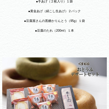
●手あげ（２枚入り）１袋
●黄金あげ（絹こし生あげ）２パック
●豆腐屋さんの黒糖かりんとう（95g）１袋
●豆腐のたれ（200ml）１本