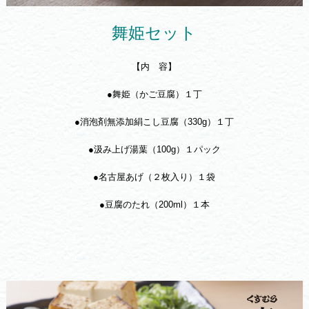
舞姫セット
【内 容】
●舞姫（かご豆腐）１丁
●消泡剤無添加絹こし豆腐（330g）１丁
●汲み上げ湯葉（100g）１パック
●名古屋あげ（２枚入り）１袋
●豆腐のたれ（200ml）１本