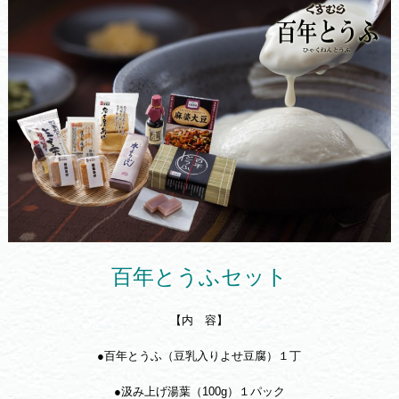
百年とうふセット
【内 容】
●百年とうふ（豆乳入りよせ豆腐）１丁
●汲み上げ湯葉（100g）１パック