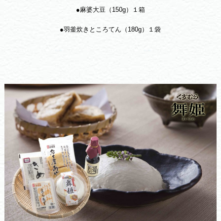
●麻婆大豆（150g）１箱
●羽釜炊きところてん（180g）１袋