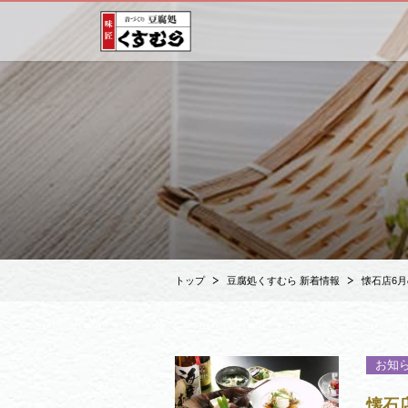
トップ
豆腐処くすむら 新着情報
懐石店6
お知
懐石