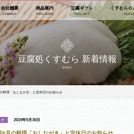
会社概要
商品案内
豆腐ギフト
くすむらの
COMPANY
TOFU GUIDE
TOFU GIFT
FEATU
豆腐処くすむら 新着情報
NEWS
月の料理「おしながき」と定休日のお知らせ
らせ
2019年5月30日
店6月の料理「おしながき」と定休日のお知らせ