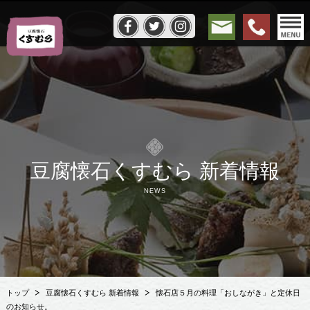
豆腐懐石くすむら 新着情報
NEWS
トップ
豆腐懐石くすむら 新着情報
懐石店５月の料理「おしながき」と定休日
のお知らせ。