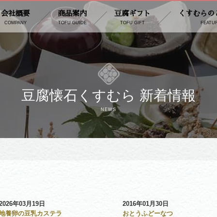
会社概要
商品案内
豆腐ギフト
くすむらの
COMPANY
TOFU GUIDE
TOFU GIFT
FEATU
豆腐懐石くすむら 新着情報
NEWS
2026年03月19日
2016年01月30日
地養卵の豆乳カステラ
おとうふどーなつ