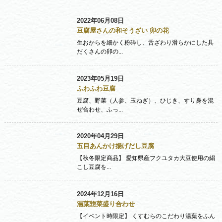
2022年06月08日
豆腐屋さんの和そうざい 卯の花
生おからを細かく粉砕し、舌ざわり滑らかにした具
だくさんの卯の...
2023年05月19日
ふわふわ豆腐
豆腐、野菜（人参、玉ねぎ）、ひじき、すり身を混
ぜ合わせ、ふっ...
2020年04月29日
五目あんかけ揚げだし豆腐
【秋冬限定商品】 愛知県産フクユタカ大豆使用の絹
こし豆腐を...
2024年12月16日
湯葉惣菜盛り合わせ
【イベント時限定】 くすむらのこだわり湯葉をふん