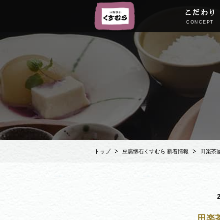
こだわり
CONCEPT
トップ
豆腐懐石くすむら 新着情報
田楽茶
田楽