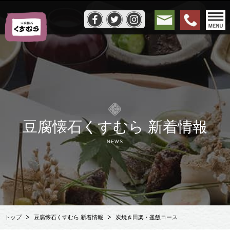
豆腐懐石くすむら 新着情報
NEWS
トップ
豆腐懐石くすむら 新着情報
炭焼き田楽・釜飯コース