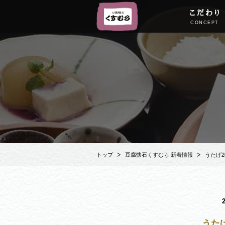
こだわり
CONCEPT
トップ
豆腐懐石くすむら 新着情報
うたげ2
うたげ