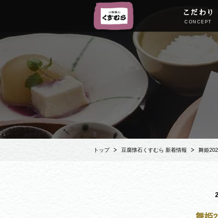
こだわり
CONCEPT
トップ
豆腐懐石くすむら 新着情報
舞姫20
舞姫2