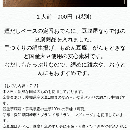
１人前 900円（税別）
鰹だしベースの定番おでんに、豆腐屋ならではの
豆腐商品を入れました。
手づくりの絹生揚げ、もめん豆腐、がんもどきな
ど国産大豆使用の安心素材です。
おだしもたっぷりなので、締めに雑炊や、おうど
んにもおすすめです。
【おでん内容：７品】
①大根：新鮮な国産のものを使用しております。
②黄金あげ：愛知県産大豆100％のなめらかな舌ざわりの絹こし生揚げで
す。
③生芋蒟蒻：群馬県産の生芋100％の手練り蒟蒻。
④卵：愛知県岡崎市のブランド卵「ランニングエッグ」を使用していま
す。
⑤豆腐はんぺん：豆腐と魚のすり身に玉葱・人参・ひじきを混ぜ込んだふ