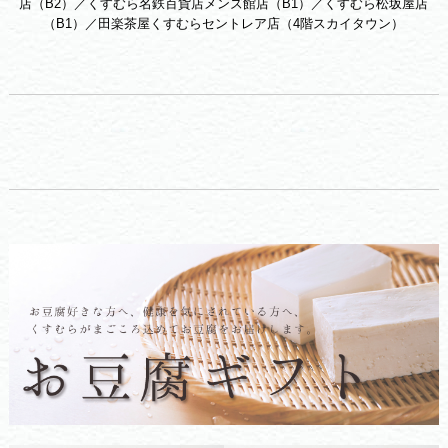
店（B2）／くすむら名鉄百貨店メンズ館店（B1）／くすむら松坂屋店
（B1）／田楽茶屋くすむらセントレア店（4階スカイタウン）