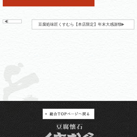
豆腐処味匠くすむら【本店限定】年末大感謝祭