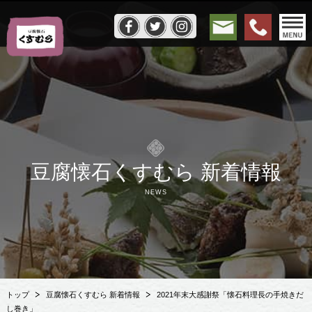
豆腐懐石くすむら 新着情報
NEWS
トップ
豆腐懐石くすむら 新着情報
2021年末大感謝祭「懐石料理長の手焼きだ
し巻き」