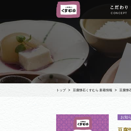
こだわり
CONCEPT
トップ
豆腐懐石くすむら 新着情報
豆腐懐
お知
豆腐