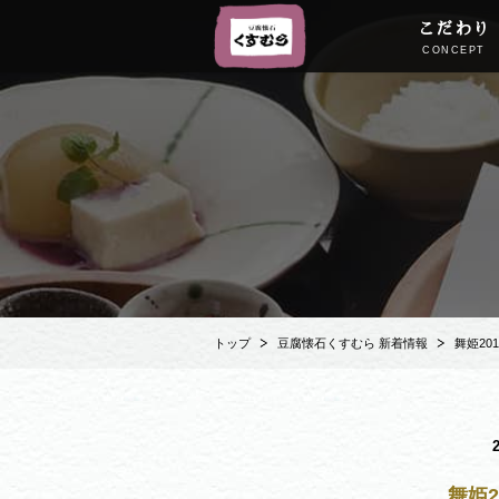
こだわり
CONCEPT
トップ
豆腐懐石くすむら 新着情報
舞姫20
舞姫2