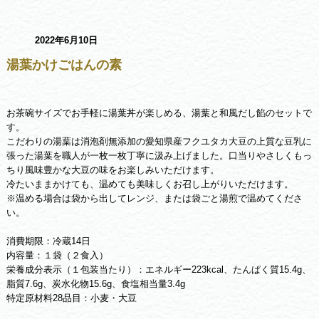
2022年6月10日
湯葉かけごはんの素
お茶碗サイズでお手軽に湯葉丼が楽しめる、湯葉と和風だし餡のセットで
す。
こだわりの湯葉は消泡剤無添加の愛知県産フクユタカ大豆の上質な豆乳に
張った湯葉を職人が一枚一枚丁寧に汲み上げました。口当りやさしくもっ
ちり風味豊かな大豆の味をお楽しみいただけます。
冷たいままかけても、温めても美味しくお召し上がりいただけます。
※温める場合は袋から出してレンジ、または袋ごと湯煎で温めてくださ
い。
消費期限：冷蔵14日
内容量：１袋（２食入）
栄養成分表示（１包装当たり）：エネルギー223kcal、たんぱく質15.4g、
脂質7.6g、炭水化物15.6g、食塩相当量3.4g
特定原材料28品目：小麦・大豆