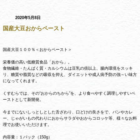
2020年5月8日
国産大豆おからペースト
国産大豆１００％＜おからペースト＞
栄養価の高い低糖質食品「おから」。
食物繊維・たんぱく質・カルシウムは豆乳の倍以上、腸内環境をスッキ
リ、糖質や脂質などの吸収を抑え、ダイエットや成人病予防の強～い味方
になってくれます。
くすむらでは、その“おからのちから”を、より食べやすく調理しやすいペ
ーストとして新開発。
今までにないしっとしとした舌ざわり、口どけの良さをで、パンやカレ
ー、じゃがいもの代わりにおからサラダやおからコロッケ等、様々なお料
理でお使いいただけます。
内容量：１パック（150g）