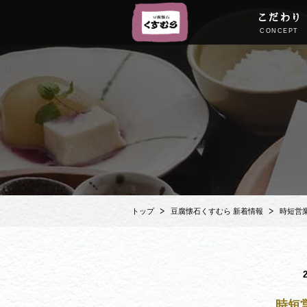
こだわり
CONCEPT
トップ
豆腐懐石くすむら 新着情報
時短営
時短