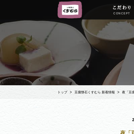
こだわり
CONCEPT
トップ
豆腐懐石くすむら 新着情報
夜「豆腐
夜「豆