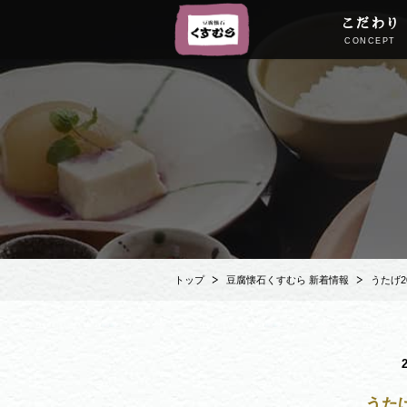
こだわり
CONCEPT
トップ
豆腐懐石くすむら 新着情報
うたげ2
うたげ