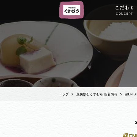
こだわり
CONCEPT
トップ
豆腐懐石くすむら 新着情報
縁ENIS
縁EN