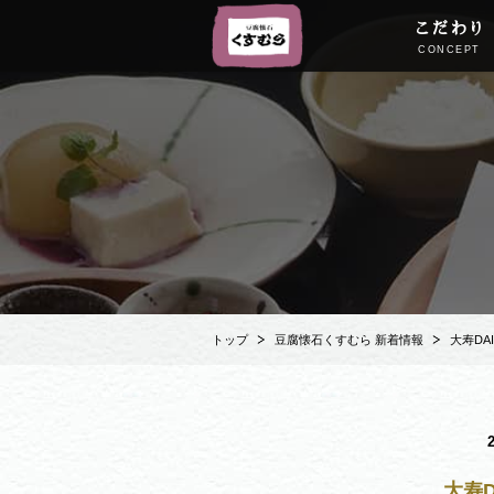
こだわり
CONCEPT
トップ
豆腐懐石くすむら 新着情報
大寿DAI
大寿D