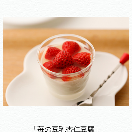
「苺の豆乳杏仁豆腐」