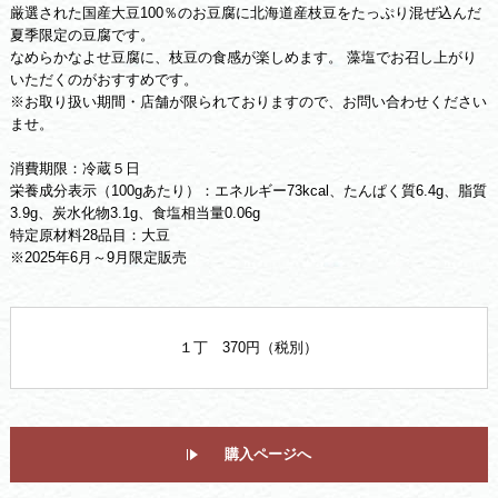
厳選された国産大豆100％のお豆腐に北海道産枝豆をたっぷり混ぜ込んだ
夏季限定の豆腐です。
なめらかなよせ豆腐に、枝豆の食感が楽しめます。 藻塩でお召し上がり
いただくのがおすすめです。
※お取り扱い期間・店舗が限られておりますので、お問い合わせください
ませ。
消費期限：冷蔵５日
栄養成分表示（100gあたり）：エネルギー73kcal、たんぱく質6.4g、脂質
3.9g、炭水化物3.1g、食塩相当量0.06g
特定原材料28品目：大豆
※2025年6月～9月限定販売
１丁 370円（税別）
購入ページへ