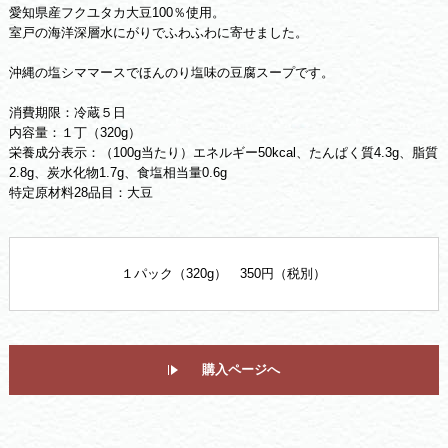
愛知県産フクユタカ大豆100％使用。
室戸の海洋深層水にがりでふわふわに寄せました。
沖縄の塩シママースでほんのり塩味の豆腐スープです。
消費期限：冷蔵５日
内容量：１丁（320g）
栄養成分表示：（100g当たり）エネルギー50kcal、たんぱく質4.3g、脂質
2.8g、炭水化物1.7g、食塩相当量0.6g
特定原材料28品目：大豆
１パック（320g） 350円（税別）
購入ページへ