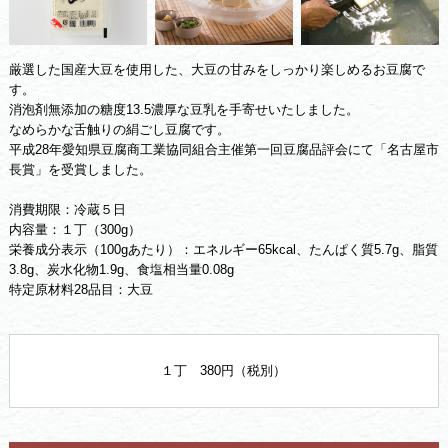
厳選した国産大豆を使用した、大豆の甘みをしっかり楽しめるお豆腐で
す。
消泡剤無添加の糖度13.5濃厚な豆乳を手寄せいたしました。
なめらかな舌触りの絹ごし豆腐です。
平成28年愛知県豆腐商工業協同組合主催第一回豆腐品評会にて「名古屋市
長賞」を受賞しました。
消費期限：冷蔵５日
内容量：１丁（300g）
栄養成分表示（100gあたり）：エネルギー65kcal、たんぱく質5.7g、脂質
3.8g、炭水化物1.9g、食塩相当量0.08g
特定原材料28品目：大豆
１丁 380円（税別）