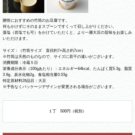
贈答におすすめの竹筒のお豆腐です。
何もかけずにそのままスプーンですくって召し上がりください。
藻塩（岩塩でも可）をかけていただくと、より一層大豆の旨味をお楽しみ
いただけます。
サイズ：（竹筒サイズ 直径約7×高さ約7cm）
※竹筒は天然のものなので、サイズに若干の違いがございます。
消費期限：冷蔵５日
栄養成分表示（100gあたり）：エネルギー64kcal、たんぱく質5.3g、脂質
3.9g、炭水化物2g、食塩相当量0.03g
特定原材料28品目：大豆
※予告なくパッケージデザインが変更される場合がございます。
１丁 500円（税別）