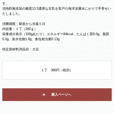
す。
消泡剤無添加の糖度13.5濃厚な豆乳を室戸の海洋深層水にがりで手寄せい
たしました。
消費期限：製造から冷蔵５日
内容量：１丁（260ｇ）
栄養成分表示（100gあたり）:エネルギー84kcal、たんぱく質8.0g、脂質
5.0g、炭水化物1.8g、食塩相当量0.13g
特定原材料28品目：大豆
１丁 380円（税別）
購入ページへ