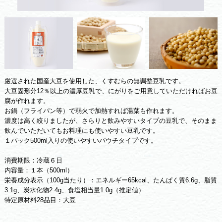
厳選された国産大豆を使用した、くすむらの無調整豆乳です。
大豆固形分12％以上の濃厚豆乳で、にがりをご用意していただければお豆
腐が作れます。
お鍋（フライパン等）で弱火で加熱すれば湯葉も作れます。
濃度は高く絞りましたが、さらりと飲みやすいタイプの豆乳で、そのまま
飲んでいただいてもお料理にも使いやすい豆乳です。
１パック500ml入りの使いやすいパウチタイプです。
消費期限：冷蔵６日
内容量：１本（500ml）
栄養成分表示（100g当たり）：エネルギー65kcal、たんぱく質6.6g、脂質
3.1g、炭水化物2.4g、食塩相当量1.0g（推定値）
特定原材料28品目：大豆