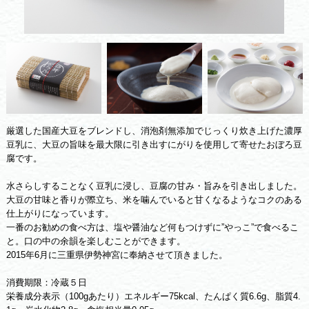
厳選した国産大豆をブレンドし、消泡剤無添加でじっくり炊き上げた濃厚
豆乳に、大豆の旨味を最大限に引き出すにがりを使用して寄せたおぼろ豆
腐です。
水さらしすることなく豆乳に浸し、豆腐の甘み・旨みを引き出しました。
大豆の甘味と香りが際立ち、米を噛んでいると甘くなるようなコクのある
仕上がりになっています。
一番のお勧めの食べ方は、塩や醤油など何もつけずに”やっこ”で食べるこ
と。口の中の余韻を楽しむことができます。
2015年6月に三重県伊勢神宮に奉納させて頂きました。
消費期限：冷蔵５日
栄養成分表示（100gあたり）エネルギー75kcal、たんぱく質6.6g、脂質4.