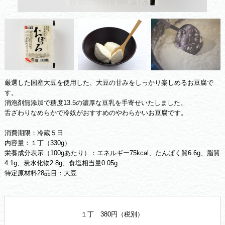
厳選した国産大豆を使用した、大豆の甘みをしっかり楽しめるお豆腐で
す。
消泡剤無添加で糖度13.5の濃厚な豆乳を手寄せいたしました。
舌ざわりなめらかで冷奴がおすすめのやわらかいお豆腐です。
消費期限：冷蔵５日
内容量：１丁（330g）
栄養成分表示（100gあたり）：エネルギー75kcal、たんぱく質6.6g、脂質
4.1g、炭水化物2.8g、食塩相当量0.05g
特定原材料28品目：大豆
１丁 380円（税別）