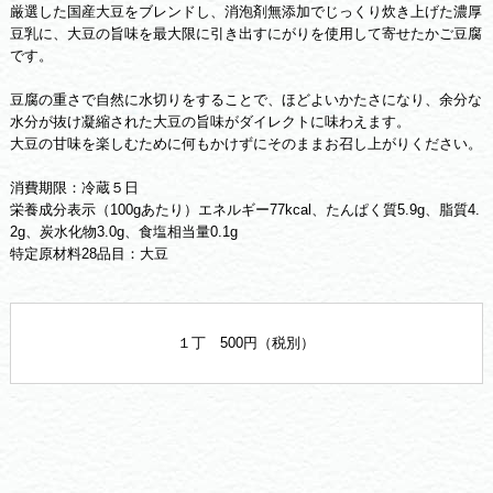
厳選した国産大豆をブレンドし、消泡剤無添加でじっくり炊き上げた濃厚
豆乳に、大豆の旨味を最大限に引き出すにがりを使用して寄せたかご豆腐
です。
豆腐の重さで自然に水切りをすることで、ほどよいかたさになり、余分な
水分が抜け凝縮された大豆の旨味がダイレクトに味わえます。
大豆の甘味を楽しむために何もかけずにそのままお召し上がりください。
消費期限：冷蔵５日
栄養成分表示（100gあたり）エネルギー77kcal、たんぱく質5.9g、脂質4.
2g、炭水化物3.0g、食塩相当量0.1g
特定原材料28品目：大豆
１丁 500円（税別）