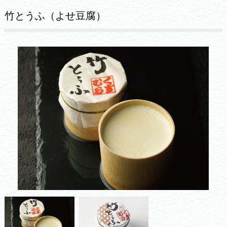
竹とうふ（よせ豆腐）