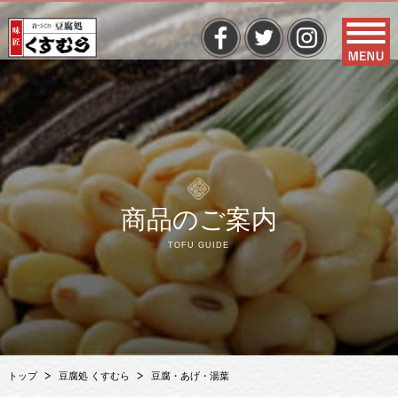
商品のご案内
TOFU GUIDE
トップ
豆腐処 くすむら
豆腐・あげ・湯葉