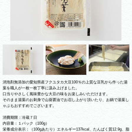
消泡剤無添加の愛知県産フクユタカ大豆100％の上質な豆乳から作った湯
葉を職人が一枚一枚丁寧に汲み上げました。
口当りやさしく風味豊かな大豆の味をお楽しみいただけます。
そのまま湯葉のお刺身で山葵醤油でお召し上がり頂いたり、お鍋で湯葉し
ゃぶもおすすめでございます。
消費期限：冷蔵７日
内容量：１パック（100g）
栄養成分表示：（100gあたり）エネルギー137kcal、たんぱく質12.9g、脂